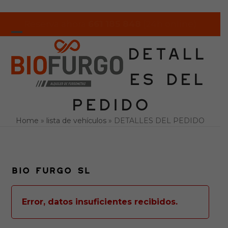
Skip
to
Reserva ahora
661 185 848
(24h online)
content
Open
Close
DETALL
mobile
mobile
ES DEL
menu
menu
PEDIDO
Home
»
lista de vehículos
»
DETALLES DEL PEDIDO
BIO FURGO SL
Error, datos insuficientes recibidos.