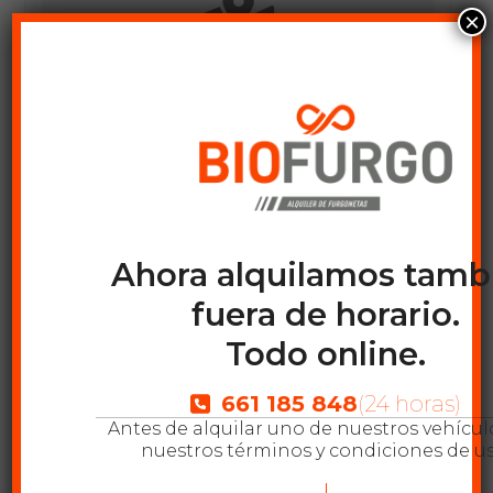
×
VER MAPA DE UBICACIONES
Recent Posts
Latest Projects
Ahora alquilamos tamb
fuera de horario.
Todo online.
Categorías
661 185 848
(24 horas)
No hay categorías
Antes de alquilar uno de nuestros vehículo
nuestros términos y condiciones de us